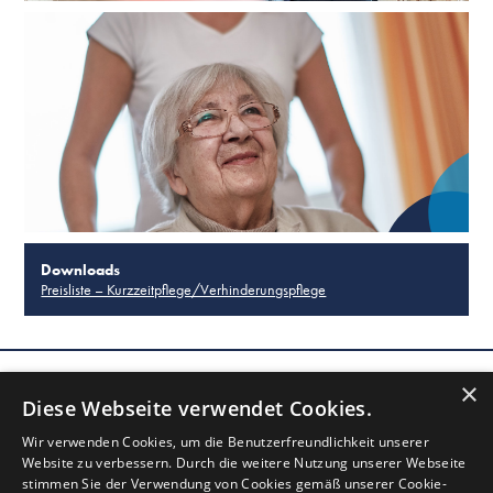
Downloads
Preisliste – Kurzzeitpflege/Verhinderungspflege
Henry und Emma Budge-Stiftung | Wilhelmshöher Straße 279 | 60389
×
Frankfurt am Main | Telefon: 069 47871 - 0 | Telefax: 069 4771 64 | E-
Diese Webseite verwendet Cookies.
Mail: info@budge-stiftung.de | Frankfurter Sparkasse | BLZ 500 50201 |
Wir verwenden Cookies, um die Benutzerfreundlichkeit unserer
Konto Nr. 430 009 | IBAN: DE02 5005 0201 0000 4300 09 | BIC:
HELADEF 1822
Website zu verbessern. Durch die weitere Nutzung unserer Webseite
stimmen Sie der Verwendung von Cookies gemäß unserer Cookie-