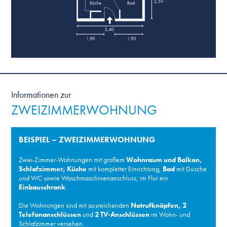
Informationen zur
ZWEIZIMMERWOHNUNG
BEISPIEL – ZWEIZIMMERWOHNUNG
Zwei-Zimmer-Wohnungen mit großem
Wohnraum und Balkon,
Schlafzimmer, Küche
mit kompletter Einrichtung,
Bad
mit Dusche
und WC sowie Wasch­maschinen­an­schluss, im Flur ein
Einbauschrank
.
Die Wohnungen sind mit ausreichenden
Notrufknöpfen, 2
Telefonanschlüssen
und
2 TV-Anschlüssen
im Wohn- und
Schlafzimmer versehen.