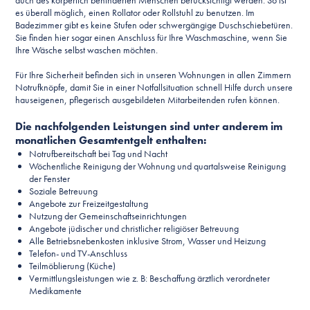
auch des körperlich behinderten Menschen berücksichtigt werden. So ist
es überall möglich, einen Rollator oder Rollstuhl zu benutzen. Im
Badezimmer gibt es keine Stufen oder schwergängige Duschschiebetüren.
Sie finden hier sogar einen Anschluss für Ihre Waschmaschine, wenn Sie
Ihre Wäsche selbst waschen möchten.
Für Ihre Sicherheit befinden sich in unseren Wohnungen in allen Zimmern
Notrufknöpfe, damit Sie in einer Notfallsituation schnell Hilfe durch unsere
hauseigenen, pflegerisch ausgebildeten Mitarbeitenden rufen können.
Die nachfolgenden Leistungen sind unter anderem im
monatlichen Gesamtentgelt enthalten:
Notrufbereitschaft bei Tag und Nacht
Wöchentliche Reinigung der Wohnung und quartalsweise Reinigung
der Fenster
Soziale Betreuung
Angebote zur Freizeitgestaltung
Nutzung der Gemeinschaftseinrichtungen
Angebote jüdischer und christlicher religiöser Betreuung
Alle Betriebsnebenkosten inklusive Strom, Wasser und Heizung
Telefon- und TV-Anschluss
Teilmöblierung (Küche)
Vermittlungsleistungen wie z. B: Beschaffung ärztlich verordneter
Medikamente