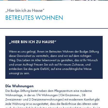
„Hier bin ich zu Hause“
BETREUTES WOHNEN
„HIER BIN ICH ZU HAUSE“
Wenn es uns gelingt, Ihnen im Betreuten Wohnen der Budge-Stiftung
diese Gewissheit zu vermitteln, dann sind wir auf dem richtigen
Weg. Das Leben im Alter lebenswert zu gestalten, das ist Ihr Wunsch
und unser Auftrag! Freuen Sie sich auf Ihr neues Zuhause, und
entdecken Sie das gute Gefühl, auf eine unaufdringliche Weise
umsorgt zu sein.
Die Wohnungen
Die Budge-Stiftung bietet neben dem Pflegezentrum eine moderne
Wohnanlage, in der es 174 Wohnungen (134 Einzimmer-, 38
Zweizimmer- und 2 Dreizimmerwohnungen) mit modernem Komfort gibt.
Jede Wohnung ist so ausgestattet, dass die Bedürfnisse des älteren oder