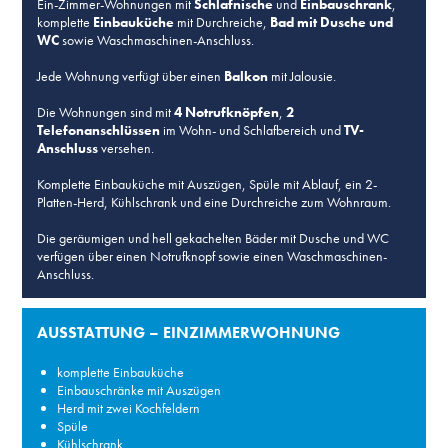
Ein-Zimmer-Wohnungen mit
Schlafnische
und
Einbauschrank
,
komplette
Einbauküche
mit Durchreiche,
Bad mit Dusche und
WC
sowie Waschmaschinen-Anschluss.
Jede Wohnung verfügt über einen
Balkon
mit Jalousie.
Die Wohnungen sind mit
4 Notrufknöpfen
,
2
Telefonanschlüssen
im Wohn- und Schlafbereich und
TV-
Anschluss
versehen.
Komplette Einbauküche mit Auszügen, Spüle mit Ablauf, ein 2-
Platten-Herd, Kühlschrank und eine Durchreiche zum Wohnraum.
Die geräumigen und hell gekachelten Bäder mit Dusche und WC
verfügen über einen Notrufknopf sowie einen Waschmaschinen-
Anschluss.
AUSSTATTUNG – EINZIMMERWOHNUNG
komplette Einbauküche
Einbauschränke mit Auszügen
Herd mit zwei Kochfeldern
Spüle
Kühlschrank